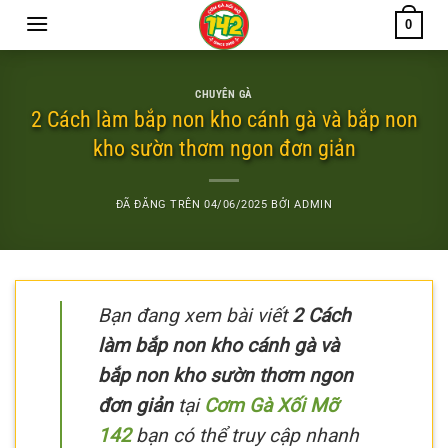
Chuyển
0
đến
nội
dung
CHUYÊN GÀ
2 Cách làm bắp non kho cánh gà và bắp non
kho sườn thơm ngon đơn giản
ĐÃ ĐĂNG TRÊN
04/06/2025
BỞI
ADMIN
Bạn đang xem bài viết
2 Cách
làm bắp non kho cánh gà và
bắp non kho sườn thơm ngon
đơn giản
tại
Cơm Gà Xối Mỡ
142
bạn có thể truy cập nhanh